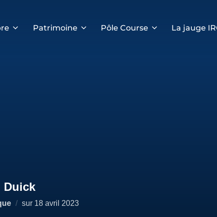
re
Patrimoine
Pôle Course
La jauge I
 Duick
Publié
que
sur
18 avril 2023
le