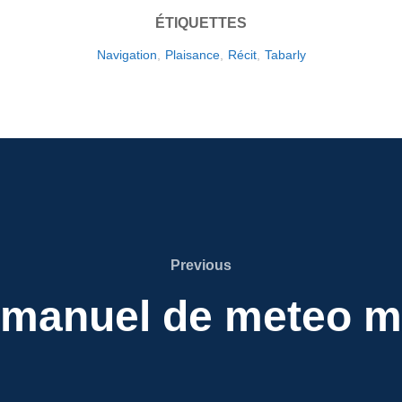
ÉTIQUETTES
Navigation
,
Plaisance
,
Récit
,
Tabarly
Previous
Previous
t manuel de meteo m