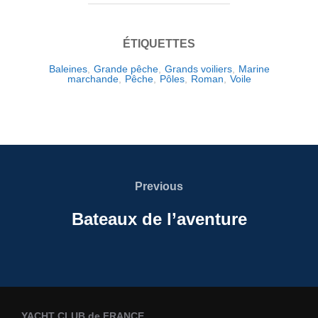
ÉTIQUETTES
Baleines
,
Grande pêche
,
Grands voiliers
,
Marine
marchande
,
Pêche
,
Pôles
,
Roman
,
Voile
Navigation
de
Previous
Previous
l’article
Bateaux de l’aventure
YACHT CLUB de FRANCE