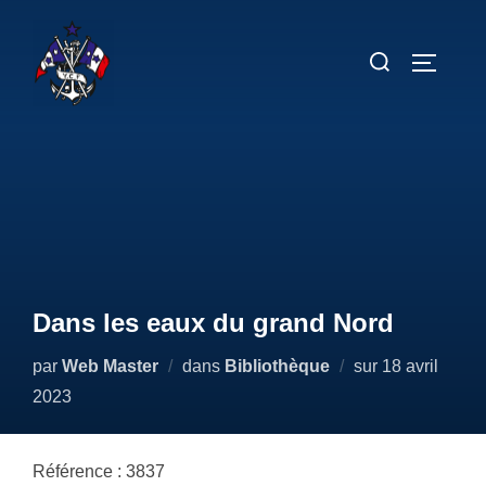
Aller
au
Rechercher :
PERMUT
contenu
Dans les eaux du grand Nord
Publié
par
Web Master
dans
Bibliothèque
sur
18 avril
le
2023
Référence : 3837