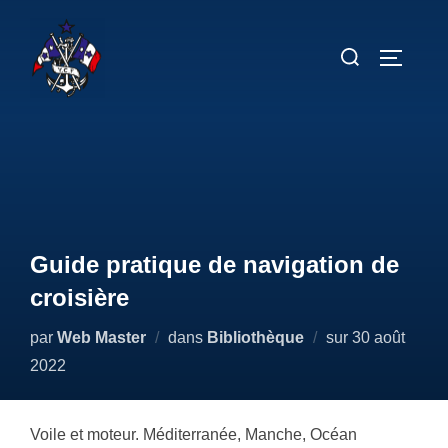
Aller
au
Rechercher :
PERMUT
contenu
Guide pratique de navigation de
croisière
Publié
par
Web Master
dans
Bibliothèque
sur
30 août
le
2022
Voile et moteur. Méditerranée, Manche, Océan