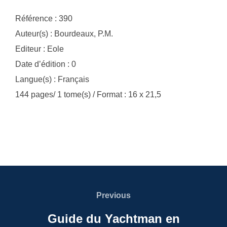
Référence : 390
Auteur(s) : Bourdeaux, P.M.
Editeur : Eole
Date d’édition : 0
Langue(s) : Français
144 pages/ 1 tome(s) / Format : 16 x 21,5
Navigation
de
Previous
Previous
l’article
Guide du Yachtman en