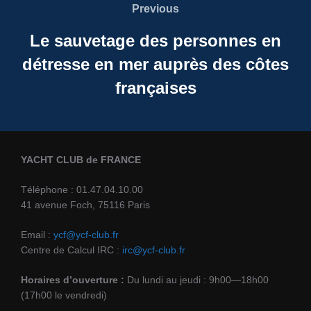
Previous
Previous
l’article
Le sauvetage des personnes en
détresse en mer auprès des côtes
françaises
YACHT CLUB de FRANCE
Téléphone : 01.47.04.10.00
41 avenue Foch, 75116 Paris
Email :
ycf@ycf-club.fr
Centre de Calcul IRC :
irc@ycf-club.fr
Horaires d’ouverture :
Du lundi au jeudi : 9h00—18h00
(17h00 le vendredi)