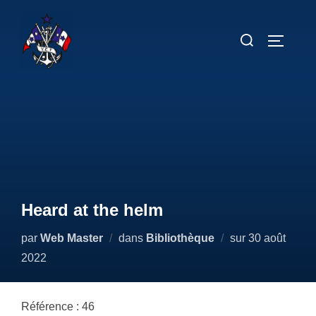
Aller
au
Rechercher :
PERMUT
contenu
Heard at the helm
Publié
par
Web Master
dans
Bibliothèque
sur
30 août
le
2022
Référence : 46