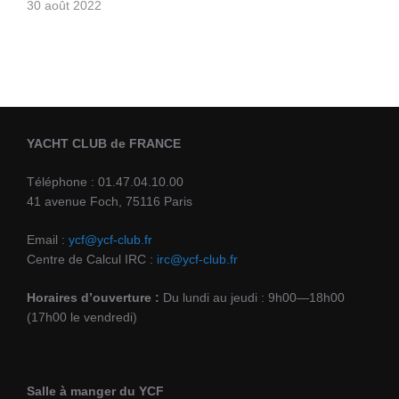
30 août 2022
YACHT CLUB de FRANCE
Téléphone : 01.47.04.10.00
41 avenue Foch, 75116 Paris
Email :
ycf@ycf-club.fr
Centre de Calcul IRC :
irc@ycf-club.fr
Horaires d’ouverture :
Du lundi au jeudi : 9h00—18h00
(17h00 le vendredi)
Salle à manger du YCF