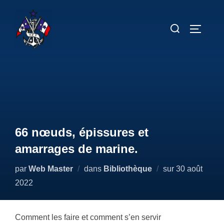
Aller
au
Rechercher :
PERMUT
contenu
66 nœuds, épissures et
amarrages de marine.
Publié
par
Web Master
dans
Bibliothèque
sur
30 août
le
2022
Comment les faire et comment s’en servir