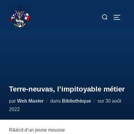
Aller
au
Rechercher :
PERMUT
contenu
Terre-neuvas, l’impitoyable métier
Publié
par
Web Master
dans
Bibliothèque
sur
30 août
le
2022
R&écit d’un jeune mousse