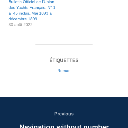
Bulletin Officiel de l’Union
des Yachts Français. N° 1
à 45 inclus..Mai 1893 à
décembre 1899
30 août 2022
ÉTIQUETTES
Roman
Navigation
de
Previous
Previous
l’article
Navigation without number