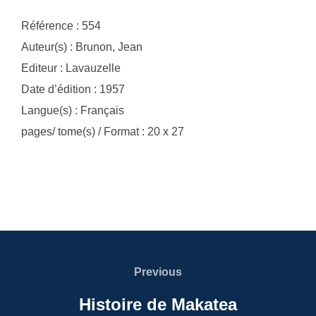
Référence : 554
Auteur(s) : Brunon, Jean
Editeur : Lavauzelle
Date d’édition : 1957
Langue(s) : Français
pages/ tome(s) / Format : 20 x 27
Navigation
de
Previous
Previous
l’article
Histoire de Makatea