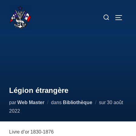
Aller
au
Rechercher :
PERMUT
contenu
Légion étrangère
Publié
par
Web Master
dans
Bibliothèque
sur
30 août
le
2022
Livre d’or 1830-1876