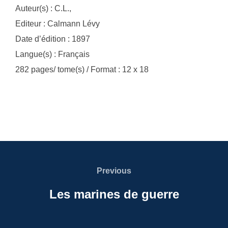
Auteur(s) : C.L.,
Editeur : Calmann Lévy
Date d’édition : 1897
Langue(s) : Français
282 pages/ tome(s) / Format : 12 x 18
Navigation
de
Previous
Previous
l’article
Les marines de guerre