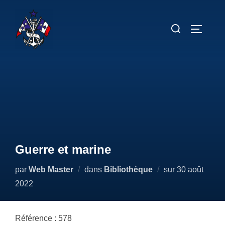
Aller
au
Rechercher :
PERMUT
contenu
Guerre et marine
Publié
par
Web Master
dans
Bibliothèque
sur
30 août
le
2022
Référence : 578