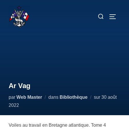
Aller
au
Rechercher :
PERMUT
contenu
Ar Vag
Publié
par
Web Master
dans
Bibliothèque
sur
30 août
le
2022
Voiles au travail en Bretagne atlantique. Tome 4