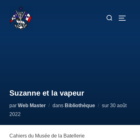
Aller
au
Rechercher :
PERMUT
contenu
Suzanne et la vapeur
Publié
par
Web Master
dans
Bibliothèque
sur
30 août
le
2022
Cahiers du Musée de la Batellerie