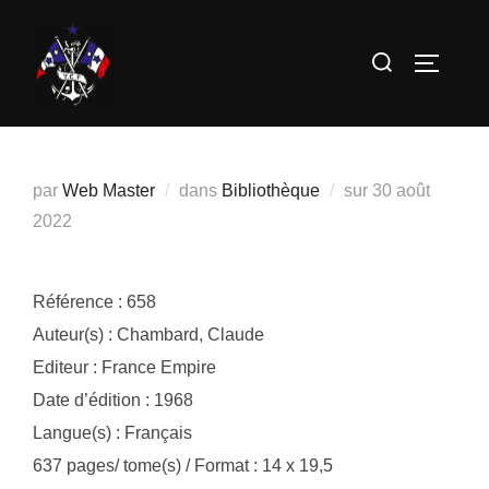
Aller
au
Rechercher :
PERMUT
contenu
Publié
par
Web Master
dans
Bibliothèque
sur
30 août
le
2022
Référence : 658
Auteur(s) : Chambard, Claude
Editeur : France Empire
Date d’édition : 1968
Langue(s) : Français
637 pages/ tome(s) / Format : 14 x 19,5