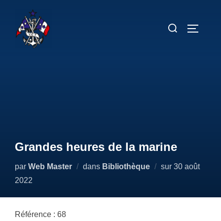
Aller
au
Rechercher :
PERMUT
contenu
Grandes heures de la marine
Publié
par
Web Master
dans
Bibliothèque
sur
30 août
le
2022
Référence : 68