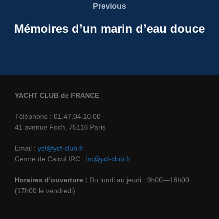
Previous
Previous
l’article
Mémoires d’un marin d’eau douce
YACHT CLUB de FRANCE
Téléphone : 01.47.04.10.00
41 avenue Foch, 75116 Paris
Email :
ycf@ycf-club.fr
Centre de Calcul IRC :
irc@ycf-club.fr
Horaires d’ouverture :
Du lundi au jeudi : 9h00—18h00
(17h00 le vendredi)