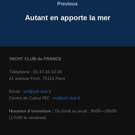
Previous
Previous
l’article
Autant en apporte la mer
YACHT CLUB de FRANCE
Téléphone : 01.47.04.10.00
41 avenue Foch, 75116 Paris
Email :
ycf@ycf-club.fr
Centre de Calcul IRC :
irc@ycf-club.fr
Horaires d’ouverture :
Du lundi au jeudi : 9h00—18h00
(17h00 le vendredi)