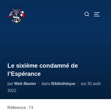
Aller
au
Rechercher :
PERMUT
contenu
Le sixième condamné de
l’Espérance
Publié
par
Web Master
dans
Bibliothèque
sur
30 août
le
2022
Référence : 73