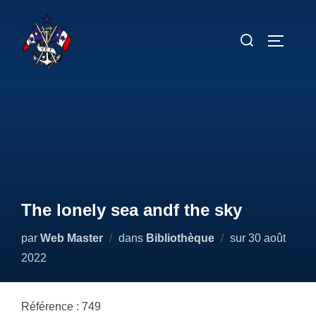
Aller
au
Rechercher :
PERMUT
contenu
The lonely sea andf the sky
Publié
par
Web Master
dans
Bibliothèque
sur
30 août
le
2022
Référence : 749