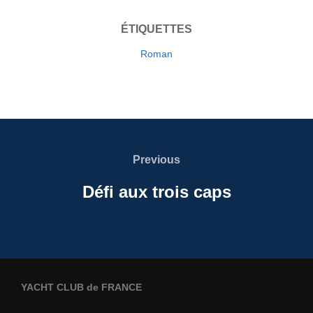
ÉTIQUETTES
Roman
Navigation
de
Previous
Previous
l’article
Défi aux trois caps
YACHT CLUB de FRANCE