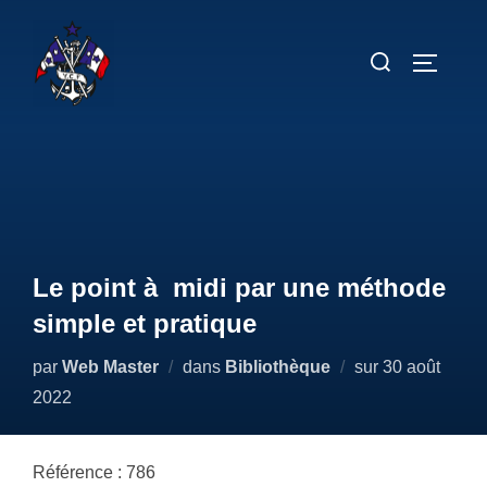
Aller
au
Rechercher :
PERMUT
contenu
Le point à midi par une méthode
simple et pratique
Publié
par
Web Master
dans
Bibliothèque
sur
30 août
le
2022
Référence : 786