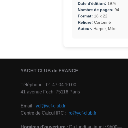
Date d'édition:
1976
Nombre de pages:
94
Format:
18 x 22
Reliure:
Cartonné
Auteur:
Harper, Mike
YACHT CLUB de FRANCE
Téléphone : 01.47.04.10.00
41 avenue Foch, 75116 Paris
Email :
ycf@ycf-club.fr
Centre de Calcul IRC :
irc@ycf-club.fr
Horaires d’ouverture :
Du lundi au jeudi : 9h00—