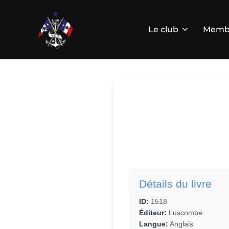
Aller
au
contenu
Le club
Memb
Détails du livre
ID:
1518
Éditeur:
Luscombe
Langue:
Anglais