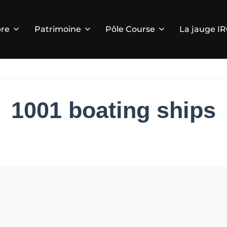
re
Patrimoine
Pôle Course
La jauge I
1001 boating ships