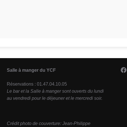
F
Salle à manger du YCF
Réservations : 01.47.04.10.05
Le bar et la Salle à manger sont ouverts du lundi
au vendredi pour le déjeuner et le mercredi soir.
Crédit photo de couverture: Jean-Philippe