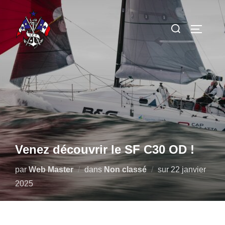
Aller
au
Rechercher :
PERMUT
contenu
Venez découvrir le SF C30 OD !
Publié
par
Web Master
dans
Non classé
sur
22 janvier
le
2025