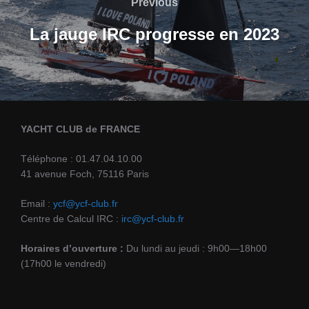
Previous
Previous
l’article
La jauge IRC progresse en 2023
YACHT CLUB de FRANCE
Téléphone : 01.47.04.10.00
41 avenue Foch, 75116 Paris
Email :
ycf@ycf-club.fr
Centre de Calcul IRC :
irc@ycf-club.fr
Horaires d’ouverture :
Du lundi au jeudi : 9h00—18h00
(17h00 le vendredi)