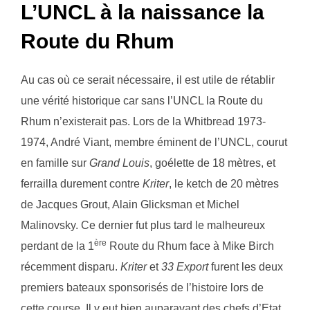
L’UNCL à la naissance la
Route du Rhum
Au cas où ce serait nécessaire, il est utile de rétablir
une vérité historique car sans l’UNCL la Route du
Rhum n’existerait pas. Lors de la Whitbread 1973-
1974, André Viant, membre éminent de l’UNCL, courut
en famille sur
Grand Louis
, goélette de 18 mètres, et
ferrailla durement contre
Kriter
, le ketch de 20 mètres
de Jacques Grout, Alain Glicksman et Michel
Malinovsky. Ce dernier fut plus tard le malheureux
ère
perdant de la 1
Route du Rhum face à Mike Birch
récemment disparu.
Kriter
et
33 Export
furent les deux
premiers bateaux sponsorisés de l’histoire lors de
cette course. Il y eut bien auparavant des chefs d’Etat