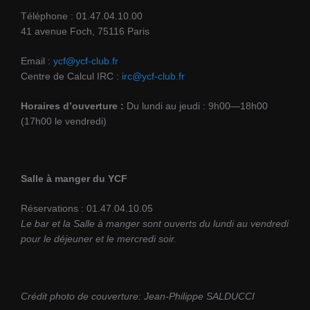
t
i
Téléphone : 01.47.04.10.00
s
o
41 avenue Foch, 75116 Paris
n
Email :
ycf@ycf-club.fr
s
Centre de Calcul IRC :
irc@ycf-club.fr
Horaires d’ouverture :
Du lundi au jeudi : 9h00—18h00
(17h00 le vendredi)
Salle à manger du YCF
Réservations : 01.47.04.10.05
Le bar et la Salle à manger sont ouverts du lundi au vendredi
pour le déjeuner et le mercredi soir.
Crédit photo de couverture: Jean-Philippe SALDUCCI