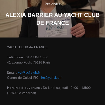
de
Previous
Previous
l’article
ALEXIA BARRIER AU YACHT CLUB
DE FRANCE
YACHT CLUB de FRANCE
Téléphone : 01.47.04.10.00
41 avenue Foch, 75116 Paris
Email :
ycf@ycf-club.fr
Centre de Calcul IRC :
irc@ycf-club.fr
Horaires d’ouverture :
Du lundi au jeudi : 9h00—18h00
(17h00 le vendredi)