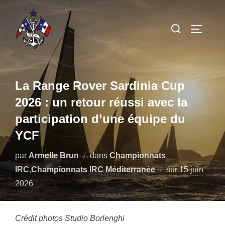
Aller
au
Rechercher :
PERMUT
contenu
La Range Rover Sardinia Cup
2026 : un retour réussi avec la
participation d’une équipe du
YCF
par
Armelle Brun
dans
Championnats
Publié
IRC
,
Championnats IRC Méditerranée
sur
15 juin
le
2026
Crédit photos Studio Borlenghi