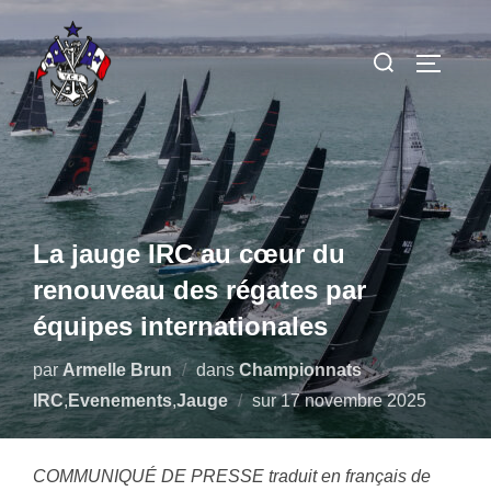
Aller
au
Rechercher :
PERMUT
contenu
La jauge IRC au cœur du
renouveau des régates par
équipes internationales
par
Armelle Brun
dans
Championnats
Publié
IRC
,
Evenements
,
Jauge
sur
17 novembre 2025
le
COMMUNIQUÉ DE PRESSE traduit en français de