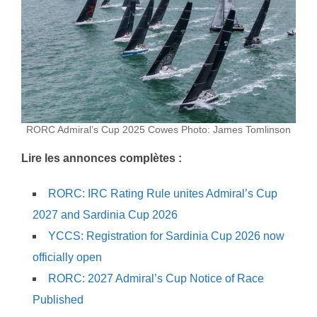
RORC Admiral’s Cup 2025 Cowes Photo: James Tomlinson
Lire les annonces complètes :
RORC: IRC Rating Rule unites Admiral’s Cup
2027 and Sardinia Cup 2026
YCCS: Registration for Sardinia Cup 2026 now
officially open
RORC: 2027 Admiral’s Cup Notice of Race
Published