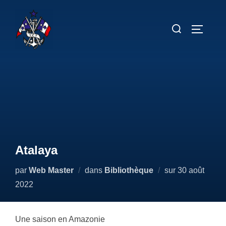
Aller
au
Rechercher :
PERMUT
contenu
Atalaya
Publié
par
Web Master
dans
Bibliothèque
sur
30 août
le
2022
Une saison en Amazonie