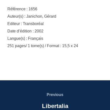
Référence : 1656
Auteur(s) : Janichon, Gérard
Editeur : Transboréal
Date d’édition : 2002
Langue(s) : Français
251 pages/ 1 tome(s) / Format : 15,5 x 24
Navigation
de
Previous
Previous
l’article
Libertalia