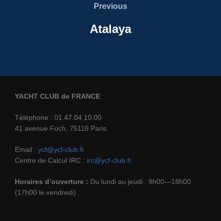
Previous
Previous
l’article
Atalaya
YACHT CLUB de FRANCE
Téléphone : 01.47.04.10.00
41 avenue Foch, 75116 Paris
Email :
ycf@ycf-club.fr
Centre de Calcul IRC :
irc@ycf-club.fr
Horaires d’ouverture :
Du lundi au jeudi : 9h00—18h00
(17h00 le vendredi)