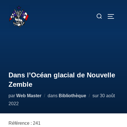
Aller
au
Rechercher :
PERMUT
contenu
Dans l’Océan glacial de Nouvelle
Zemble
Publié
par
Web Master
dans
Bibliothèque
sur
30 août
le
2022
Référence : 241