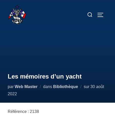
Aller
au
Rechercher :
PERMUT
contenu
Les mémoires d’un yacht
Publié
par
Web Master
dans
Bibliothèque
sur
30 août
le
2022
Référence : 2138