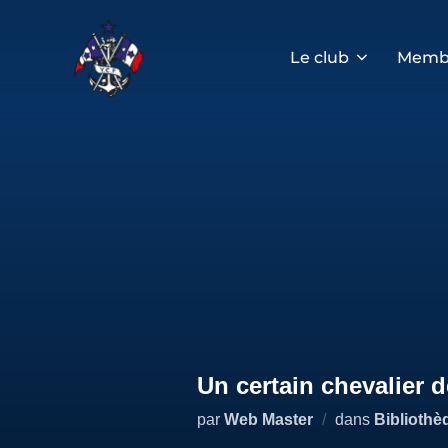
Aller
au
contenu
Le club
Memb
Un certain chevalier 
par
Web Master
dans
Bibliothè