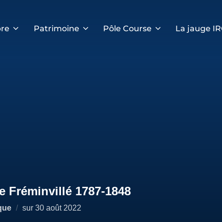
re
Patrimoine
Pôle Course
La jauge I
de Fréminvillé 1787-1848
Publié
que
sur
30 août 2022
le