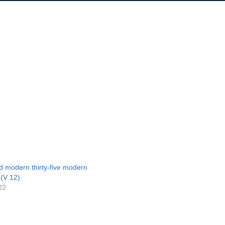
d modern thirty-five modern
 (V 12)
22