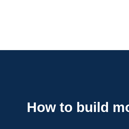
Navigation
de
l’article
How to build mo