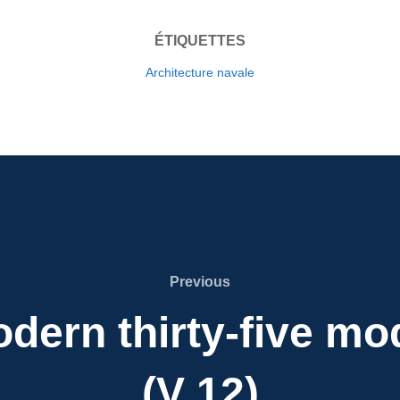
ÉTIQUETTES
Architecture navale
Previous
Previous
dern thirty-five m
(V 12)