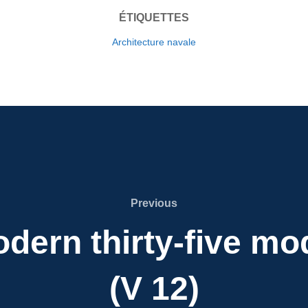
ÉTIQUETTES
Architecture navale
Previous
Previous
dern thirty-five m
(V 12)