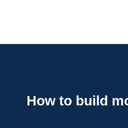
Navigation
de
l’article
How to build mo