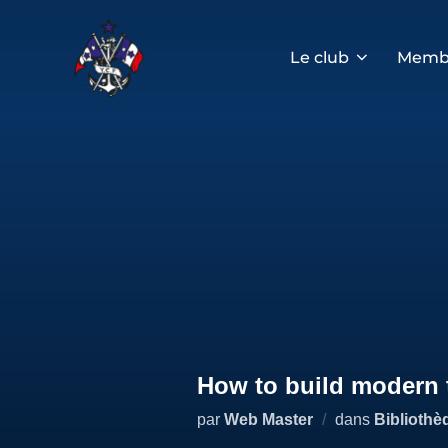
Aller
au
contenu
Le club
Memb
How to build modern t
par
Web Master
dans
Bibliothè