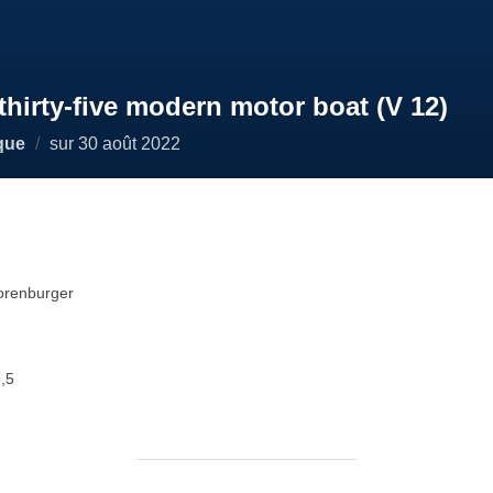
hirty-five modern motor boat (V 12)
Publié
que
sur
30 août 2022
le
orenburger
9,5