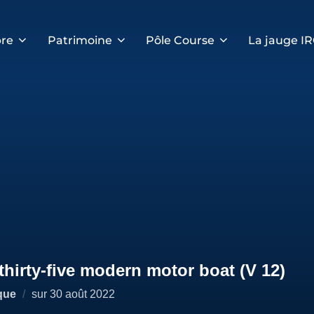
re
Patrimoine
Pôle Course
La jauge I
hirty-five modern motor boat (V 12)
Publié
que
sur
30 août 2022
le