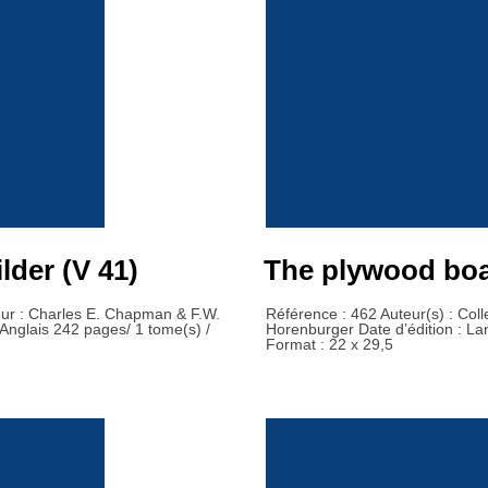
lder (V 41)
The plywood boat
teur : Charles E. Chapman & F.W.
Référence : 462 Auteur(s) : Coll
 Anglais 242 pages/ 1 tome(s) /
Horenburger Date d’édition : La
Format : 22 x 29,5