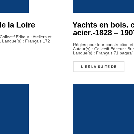
de la Loire
Yachts en bois. 
acier.-1828 – 190
llectif Editeur : Ateliers et
31 Langue(s) : Français 172
Règles pour leur construction et 
Auteur(s) : Collectif Editeur : B
Langue(s) : Français 71 pages/
HANTIERS DE LA LOIRE »
« YACHTS
LIRE LA SUITE DE