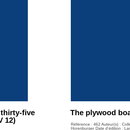
hirty-five
The plywood boat
V 12)
Référence : 462 Auteur(s) : Coll
Horenburger Date d’édition : La