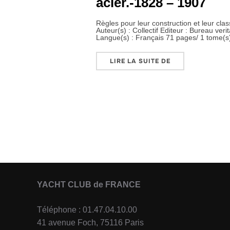
acier.-1828 – 1907
Règles pour leur construction et leur clas
Auteur(s) : Collectif Editeur : Bureau veri
Langue(s) : Français 71 pages/ 1 tome(s
« YACHTS EN BOI
LIRE LA SUITE DE
Pagination
des
publications
YACHT CLUB de FRANCE
Téléphone : 01.47.04.10.00
41 avenue Foch, 75116 Paris