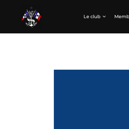
Aller
au
contenu
Le club
Memb