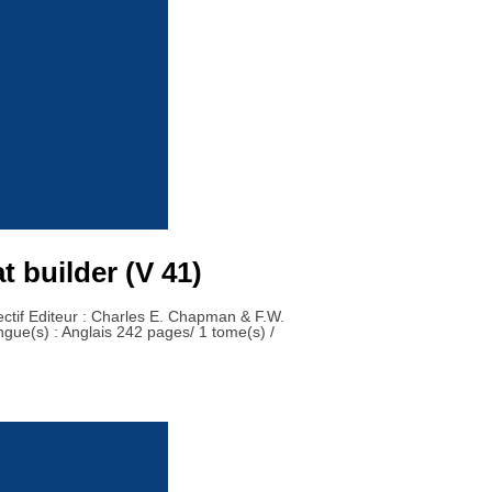
 builder (V 41)
ectif Editeur : Charles E. Chapman & F.W.
ngue(s) : Anglais 242 pages/ 1 tome(s) /