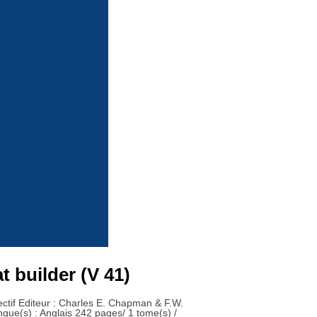
 builder (V 41)
ectif Editeur : Charles E. Chapman & F.W.
ngue(s) : Anglais 242 pages/ 1 tome(s) /