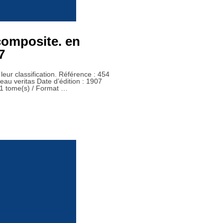
composite. en
7
leur classification. Référence : 454
ureau veritas Date d’édition : 1907
 1 tome(s) / Format …
 EN BOIS. COMPOSITE. EN ACIER.-1828 – 1907 »