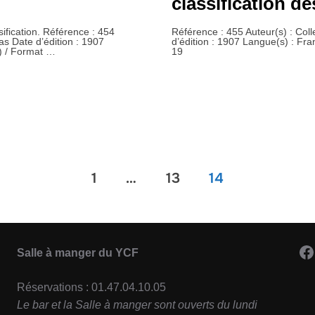
classification de
sification. Référence : 454
Référence : 455 Auteur(s) : Colle
tas Date d’édition : 1907
d’édition : 1907 Langue(s) : Fra
) / Format …
19
S. COMPOSITE. EN ACIER.-1828 – 1907 »
1
…
13
14
F
Salle à manger du YCF
Réservations : 01.47.04.10.05
Le bar et la Salle à manger sont ouverts du lundi