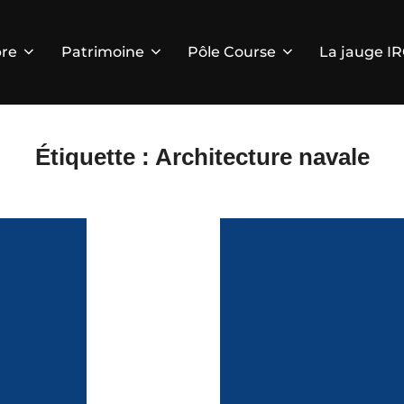
re
Patrimoine
Pôle Course
La jauge I
Étiquette :
Architecture navale