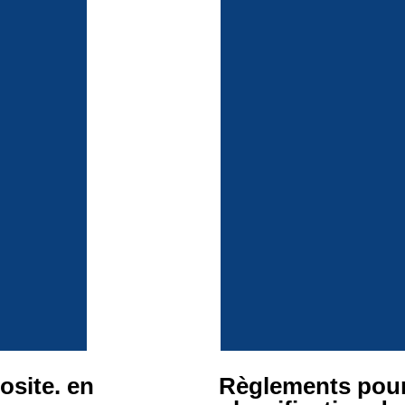
osite. en
Règlements pour 