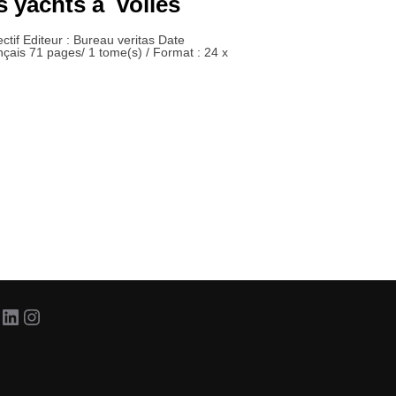
s yachts à voiles
ctif Editeur : Bureau veritas Date
nçais 71 pages/ 1 tome(s) / Format : 24 x
acebook
LinkedIn
Instagram