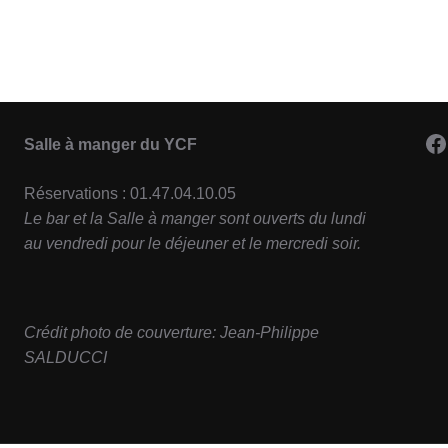
F
Salle à manger du YCF
Réservations : 01.47.04.10.05
Le bar et la Salle à manger sont ouverts du lundi
au vendredi pour le déjeuner et le mercredi soir.
Crédit photo de couverture: Jean-Philippe
SALDUCCI