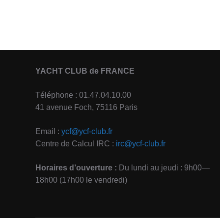
YACHT CLUB de FRANCE
Téléphone : 01.47.04.10.00
41 avenue Foch, 75116 Paris
Email :
ycf@ycf-club.fr
Centre de Calcul IRC :
irc@ycf-club.fr
Horaires d’ouverture :
Du lundi au jeudi : 9h00—
18h00 (17h00 le vendredi)