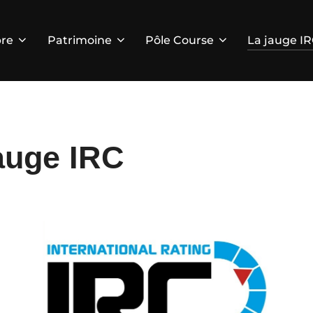
re
Patrimoine
Pôle Course
La jauge I
jauge IRC