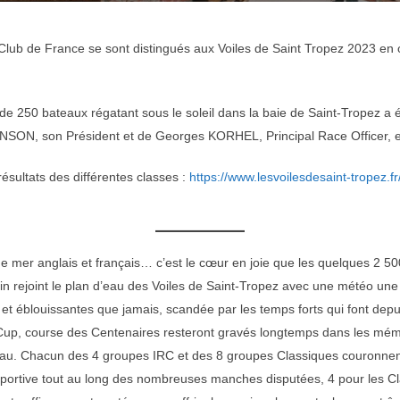
lub de France se sont distingués aux Voiles de Saint Tropez 2023 en 
 de 250 bateaux régatant sous le soleil dans la baie de Saint-Tropez a 
INSON, son Président et de Georges KORHEL, Principal Race Officer, e
résultats des différentes classes :
https://www.lesvoilesdesaint-tropez.fr
mer anglais et français… c’est le cœur en joie que les quelques 2 50
in rejoint le plan d’eau des Voiles de Saint-Tropez avec une météo une
 et éblouissantes que jamais, scandée par les temps forts qui font depui
 Cup, course des Centenaires resteront gravés longtemps dans les mé
’eau. Chacun des 4 groupes IRC et des 8 groupes Classiques couronnen
sportive tout au long des nombreuses manches disputées, 4 pour les C