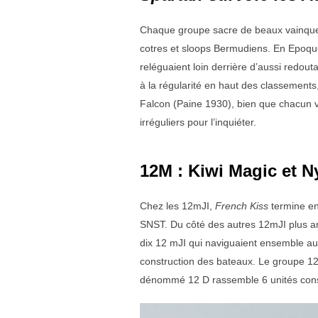
Chaque groupe sacre de beaux vainqueur
cotres et sloops Bermudiens. En Epoque
reléguaient loin derrière d’aussi redo
à la régularité en haut des classements
Falcon (Paine 1930), bien que chacun 
irréguliers pour l’inquiéter.
12M : Kiwi Magic et Ny
Chez les 12mJI,
French Kiss
termine en
SNST. Du côté des autres 12mJI plus an
dix 12 mJI qui naviguaient ensemble aux
construction des bateaux. Le groupe 12
dénommé 12 D rassemble 6 unités const