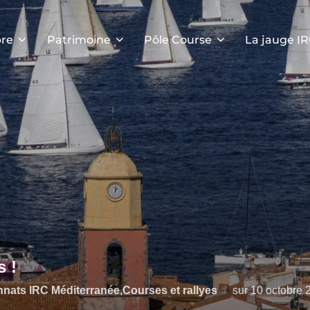
re
Patrimoine
Pôle Course
La jauge I
s !
Publié
nats IRC Méditerranée
,
Courses et rallyes
sur
10 octobre 
le