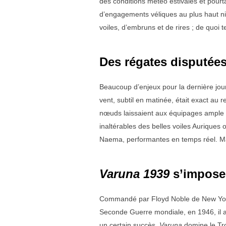
des conditions météo estivales et pourt
d’engagements véliques au plus haut nive
voiles, d’embruns et de rires ; de quoi 
Des régates disputées
Beaucoup d’enjeux pour la dernière jour
vent, subtil en matinée, était exact au 
nœuds laissaient aux équipages ample lo
inaltérables des belles voiles Auriques
Naema, performantes en temps réel. Mais
Varuna 1939
s’impose
Commandé par Floyd Noble de New Yo
Seconde Guerre mondiale, en 1946, il 
un certain succès.
Varuna
domine le Tr