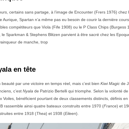
s, certains sans partage, à l’image de Encounter (Frers 1976) chez l
 Aurique, Spartan n’a même pas eu besoin de courir la dernière course
utables compétiteurs que Viola (Fife 1908) ou le P Class Chips (Burges
, le Sparkman & Stephens Blitzen parvient à être sacré chez les Epoque
vainqueur de manche, trop
ala en tête
 beauté par une victoire en temps réel, mais c’est bien
Kiwi Magic
de J
ciens, c’est
Nyala
de Patrizio Bertelli qui triomphe. Selon la volonté de
 Voiles, bénéficient pourtant de deux classements distincts, définis en
B rassemble ainsi quatre bateaux construits entre 1970 (
France
) et 19
ruites entre 1918 (
Thea
) et 1938 (
Eileen
).