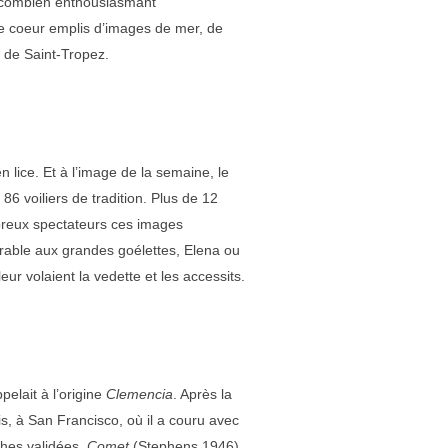
 ô combien enthousiasmant
 le coeur emplis d’images de mer, de
s de Saint-Tropez.
 lice. Et à l’image de la semaine, le
6 voiliers de tradition. Plus de 12
mbreux spectateurs ces images
orable aux grandes goélettes, Elena ou
r volaient la vedette et les accessits.
pelait à l’origine
Clemencia
. Après la
s, à San Francisco, où il a couru avec
ches validées.
Comet
(Stephens 1946)