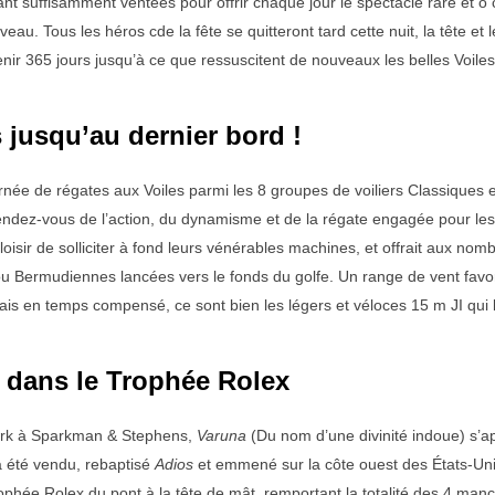
ant suffisamment ventées pour offrir chaque jour le spectacle rare et
au. Tous les héros cde la fête se quitteront tard cette nuit, la tête et
tenir 365 jours jusqu’à ce que ressuscitent de nouveaux les belles Voile
 jusqu’au dernier bord !
née de régates aux Voiles parmi les 8 groupes de voiliers Classiques en
rendez-vous de l’action, du dynamisme et de la régate engagée pour les 8
isir de solliciter à fond leurs vénérables machines, et offrait aux no
 ou Bermudiennes lancées vers le fonds du golfe. Un range de vent fav
 en temps compensé, ce sont bien les légers et véloces 15 m JI qui leu
 dans le Trophée Rolex
rk à Sparkman & Stephens,
Varuna
(Du nom d’une divinité indoue) s’ap
a été vendu, rebaptisé
Adios
et emmené sur la côte ouest des États-Uni
ophée Rolex du pont à la tête de mât, remportant la totalité des 4 man