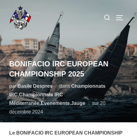
Aller
au
Rechercher :
PERMUT
contenu
BONIFACIO IRC EUROPEAN
CHAMPIONSHIP 2025
par
Basile Despres
dans
Championnats
IRC
,
Championnats IRC
Publié
Méditerranée
,
Evenements
,
Jauge
sur
20
le
décembre 2024
Le
BONIFACIO IRC EUROPEAN CHAMPIONSHIP