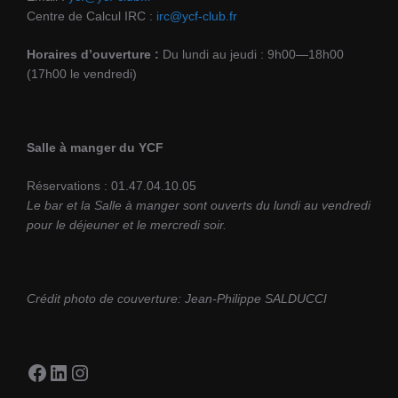
t
Centre de Calcul IRC :
irc@ycf-club.fr
i
s
o
Horaires d’ouverture :
Du lundi au jeudi : 9h00—18h00
n
(17h00 le vendredi)
s
Salle à manger du YCF
Réservations : 01.47.04.10.05
Le bar et la Salle à manger sont ouverts du lundi au vendredi
pour le déjeuner et le mercredi soir.
Crédit photo de couverture: Jean-Philippe SALDUCCI
Facebook
LinkedIn
Instagram