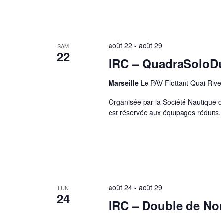
d
e
s
é
v
é
août 22
-
août 29
SAM
n
22
e
IRC – QuadraSoloD
m
e
n
Marseille
Le PAV Flottant Quai Rive
t
s
a
Organisée par la Société Nautique d
v
e
est réservée aux équipages réduits
c
l
e
s
r
é
s
u
l
t
a
août 24
-
août 29
LUN
t
24
s
IRC – Double de N
f
i
l