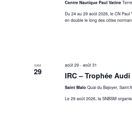
Centre Nautique Paul Vatine
Terre
t
r
é
Du 24 au 29 août 2026, le CN Paul 
s
en double le long des côtes norman
.
août 29
-
août 31
SAM
29
IRC – Trophée Audi
Saint Malo
Quai du Bajoyer, Saint-
Le 29 août 2026, la SNBSM organise 