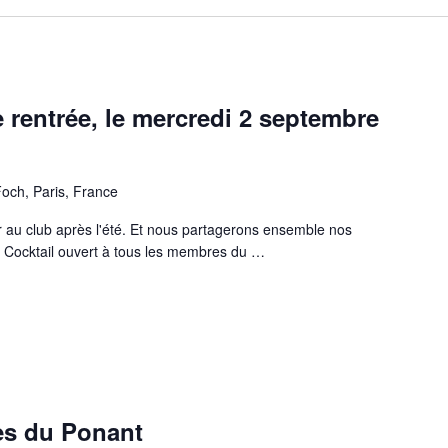
 rentrée, le mercredi 2 septembre
och, Paris, France
r au club après l'été. Et nous partagerons ensemble nos
. Cocktail ouvert à tous les membres du …
SUEL DE RENTRÉE, LE MERCREDI 2 SEPTEMBRE DE 19H À 21H »
les du Ponant