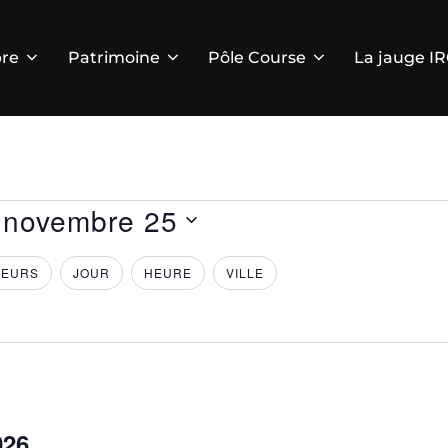
re
Patrimoine
Pôle Course
La jauge I
 
novembre 25
TEURS
JOUR
HEURE
VILLE
026