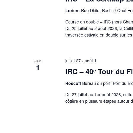
d
n
a
d
Lorient
Rue Didier Bestin / Quai Éri
t
e
e
l
.
'
Course en double – IRC (hors Cha
u
Du 25 juillet au 2 août 2026, la C
n
e
traversée estivale en double sur les
d
e
s
e
n
t
juillet 27
-
août 1
SAM
r
1
é
IRC – 40ᵉ Tour du Fi
e
s
d
Roscoff
Bureau du port, Port du Bl
u
f
o
Du 27 juillet au 1er août 2026, cet
r
m
côtière en plusieurs étapes autour d
u
l
a
i
r
e
e
n