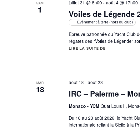
juillet 31 @ 8h00
-
août 4 @ 17h00
SAM
t
1
r
Voiles de Légende 
a
î
n
Evénement à terre (hors du club)
e
r
Epreuve patronnée du Yacht Club de
a
l
régates des "Voiles de Légende" so
'
a
LIRE LA SUITE DE
« VOILES DE LÉ
c
t
u
a
l
i
s
août 18
-
août 23
MAR
a
18
t
IRC – Palerme – Mo
i
o
n
d
Monaco - YCM
Quai Louis II, Mon
e
l
Du 18 au 23 août 2026, le Yacht Cl
a
l
internationale reliant la Sicile à l
i
s
t
e