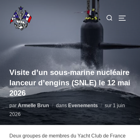
Aller
au
Rechercher :
PERMUT
contenu
Visite d’un sous-marine nucléaire
lanceur d’engins (SNLE) le 12 mai
2026
Publié
par
Armelle Brun
dans
Evenements
sur
1 juin
le
2026
Deux groupes de membres du Yacht Club de France