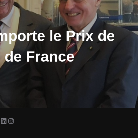
mporte le Prix de
b de France
acebook
LinkedIn
Instagram