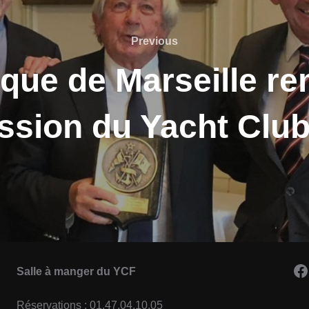
Previous
Previous
que de Marseille re
ssion du Yacht Clu
F
Salle à manger du YCF
Réservations : 01.47.04.10.05