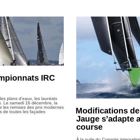
ampionnats IRC
es plans d’eaux, les lauréats
. Le samedi 16 décembre, la
e les remises des prix modernes
Modifications de
rs de toutes les façades
Jauge s’adapte 
course
À la suite du Congrès internation