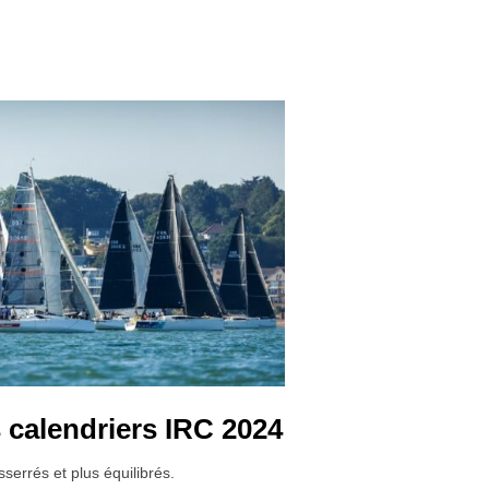
 DU YACHT CLUB DE FRANCE »
ÉES DE LA RÉGATE ET DE LA COURSE AU LARGE »
 calendriers IRC 2024
errés et plus équilibrés.