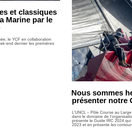
es et classiques
a Marine par le
e
ée, le YCF en collaboration
eek-end dernier les premières
S MODERNES ET CLASSIQUES RÉUNIS AU MUSÉE DE LA MARINE PA
Nous sommes he
présenter notre
L’UNCL – Pôle Course au Large 
dans le domaine de l’organisati
présente le Guide IRC 2024 qui 
2023 et en présente les contours