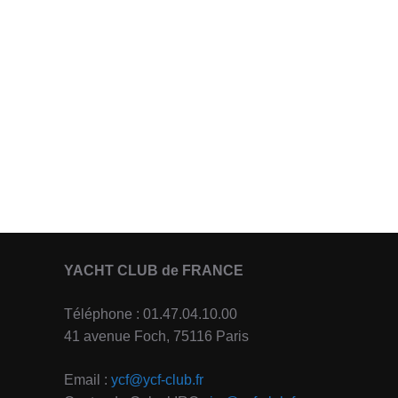
Pagination
des
publications
YACHT CLUB de FRANCE
Téléphone : 01.47.04.10.00
41 avenue Foch, 75116 Paris
Email :
ycf@ycf-club.fr