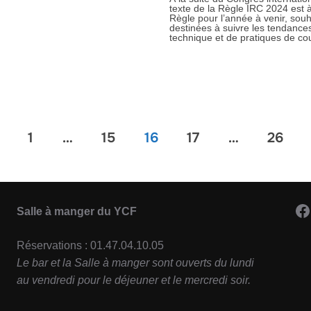
texte de la Règle IRC 2024 est à
Règle pour l’année à venir, souha
destinées à suivre les tendanc
technique et de pratiques de co
1
…
15
16
17
…
26
F
Salle à manger du YCF
Réservations : 01.47.04.10.05
Le bar et la Salle à manger sont ouverts du lundi
au vendredi pour le déjeuner et le mercredi soir.