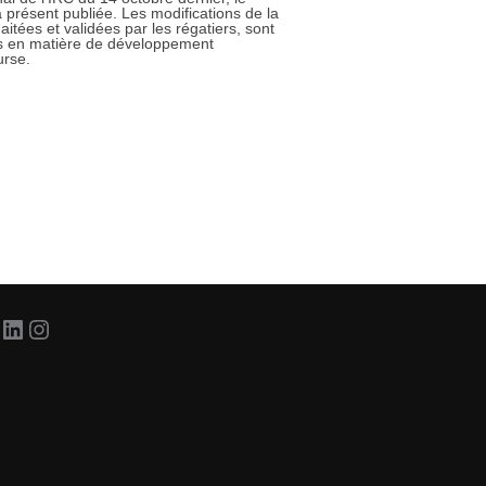
 présent publiée. Les modifications de la
itées et validées par les régatiers, sont
es en matière de développement
urse.
acebook
LinkedIn
Instagram