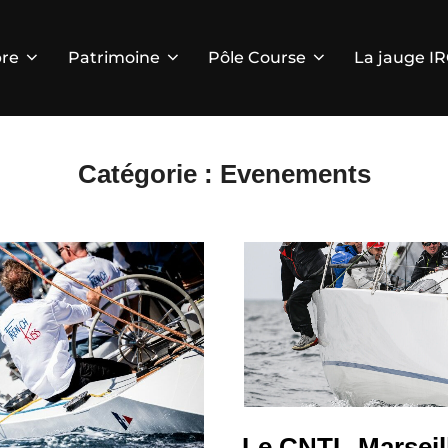
re
Patrimoine
Pôle Course
La jauge I
Catégorie :
Evenements
Le CNTL-Marseil